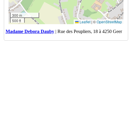
300 m
500 ft
Leaflet
|
©
OpenStreetMap
Madame Debora Dauby
| Rue des Peupliers, 18 à 4250 Geer