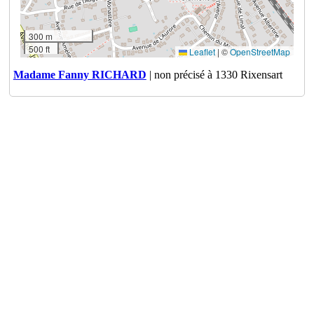
300 m
500 ft
Leaflet
|
©
OpenStreetMap
Madame Fanny RICHARD
| non précisé à 1330 Rixensart