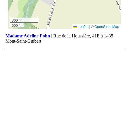
300 m
500 ft
Leaflet
|
©
OpenStreetMap
Madame Adeline Fohn
| Rue de la Houssière, 41E à 1435
Mont-Saint-Guibert