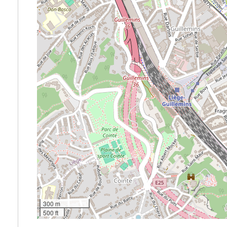
300 m
500 ft