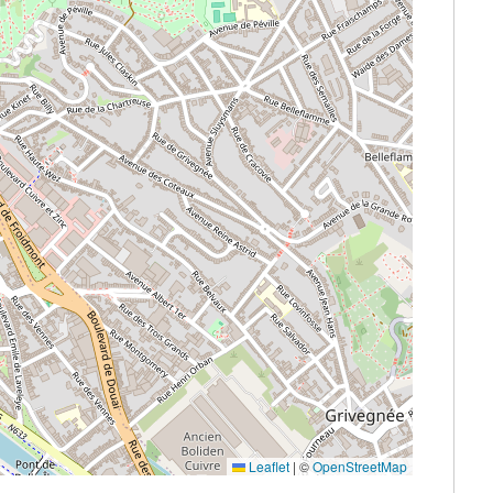
Leaflet
|
©
OpenStreetMap