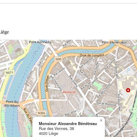
Liège
×
Monsieur Alexandre Bénétreau
Rue des Vennes, 38
4020 Liège