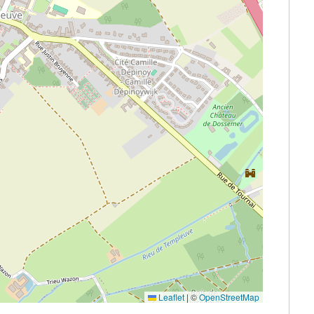
Leaflet
|
©
OpenStreetMap