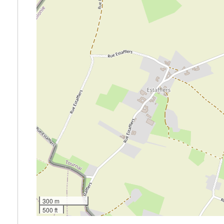
300 m
500 ft