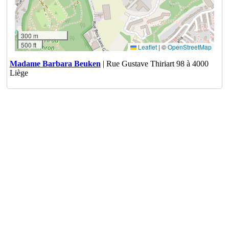
300 m
500 ft
Leaflet
|
©
OpenStreetMap
Madame Barbara Beuken
| Rue Gustave Thiriart 98 à 4000
Liège