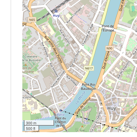
300 m
500 ft