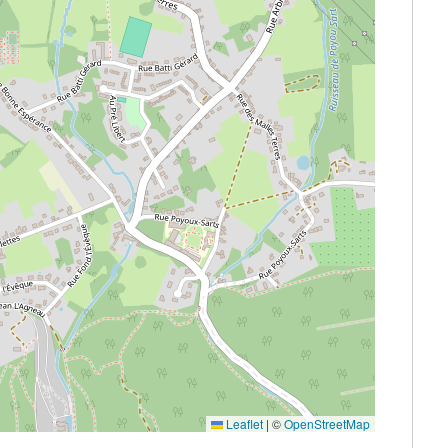
Leaflet
|
©
OpenStreetMap