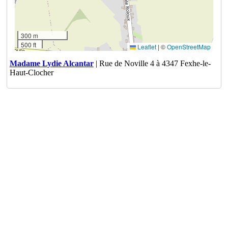
300 m
500 ft
Leaflet
|
©
OpenStreetMap
Madame Lydie Alcantar
| Rue de Noville 4 à 4347 Fexhe-le-
Haut-Clocher