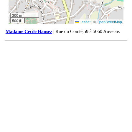
300 m
500 ft
Leaflet
|
©
OpenStreetMap
Madame Cécile Hansez
| Rue du Comté,59 à 5060 Auvelais