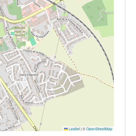
Leaflet
|
©
OpenStreetMap