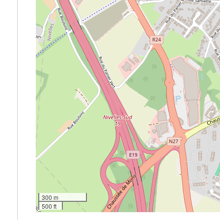
300 m
500 ft