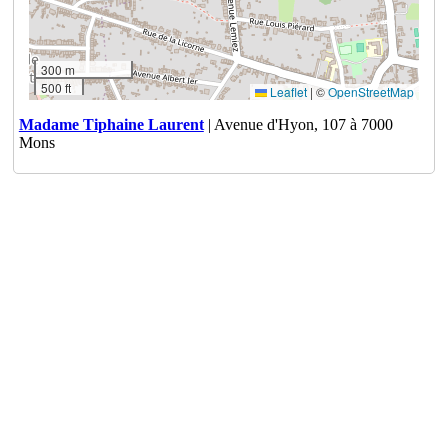
300 m
500 ft
Leaflet
|
©
OpenStreetMap
Madame Tiphaine Laurent
| Avenue d'Hyon, 107 à 7000
Mons