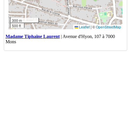
300 m
500 ft
Leaflet
|
©
OpenStreetMap
Madame Tiphaine Laurent
| Avenue d'Hyon, 107 à 7000
Mons