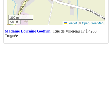
300 m
500 ft
Leaflet
|
©
OpenStreetMap
Madame Lorraine Godfrin
| Rue de Villereau 17 à 4280
Trognée