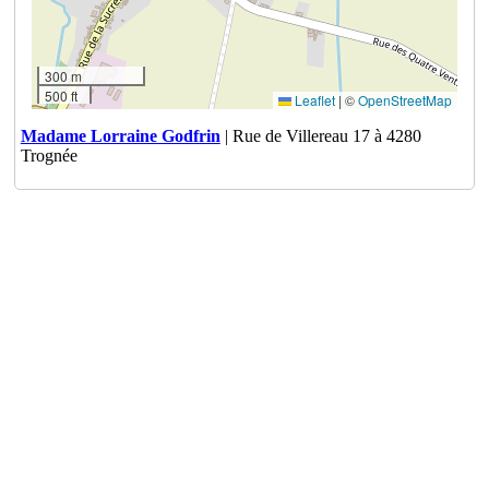
300 m
500 ft
Leaflet
|
©
OpenStreetMap
Madame Lorraine Godfrin
| Rue de Villereau 17 à 4280
Trognée