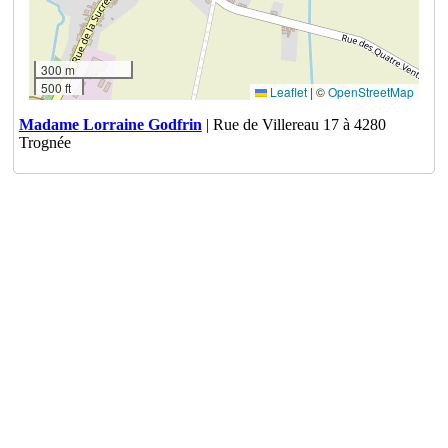
300 m
500 ft
Leaflet
|
©
OpenStreetMap
Madame Lorraine Godfrin
| Rue de Villereau 17 à 4280
Trognée