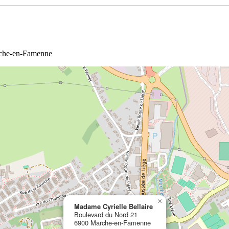
rche-en-Famenne
×
Madame Cyrielle Bellaire
Boulevard du Nord 21
6900 Marche-en-Famenne