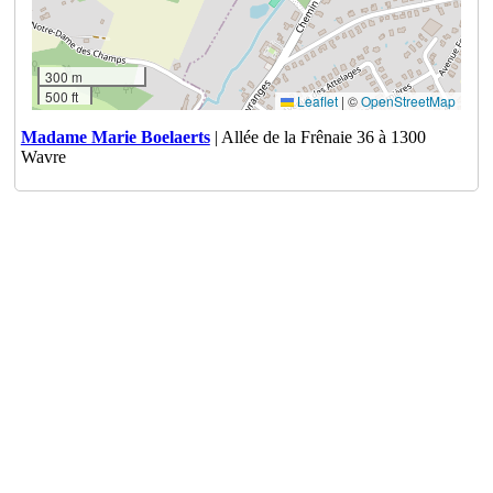
300 m
500 ft
Leaflet
|
©
OpenStreetMap
Madame Marie Boelaerts
| Allée de la Frênaie 36 à 1300
Wavre