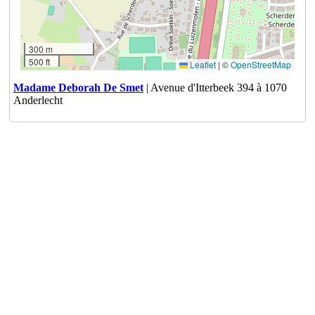
300 m
500 ft
Leaflet
|
©
OpenStreetMap
Madame Deborah De Smet
| Avenue d'Itterbeek 394 à 1070
Anderlecht