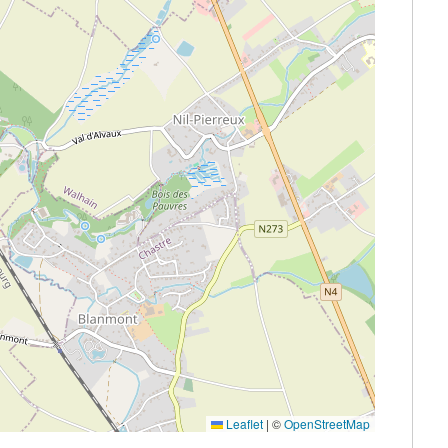
Leaflet
|
©
OpenStreetMap