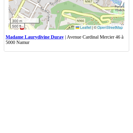
300 m
500 ft
Leaflet
|
©
OpenStreetMap
Madame Laurydivine Duray
| Avenue Cardinal Mercier 46 à
5000 Namur