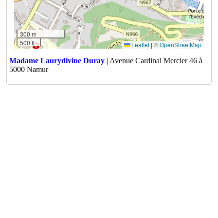
300 m
500 ft
Leaflet
|
©
OpenStreetMap
Madame Laurydivine Duray
| Avenue Cardinal Mercier 46 à
5000 Namur