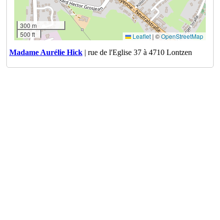
300 m
500 ft
Leaflet
|
©
OpenStreetMap
Madame Aurélie Hick
| rue de l'Eglise 37 à 4710 Lontzen