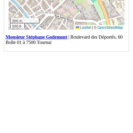
300 m
500 ft
Leaflet
|
©
OpenStreetMap
Monsieur Stéphane Godemont
| Boulevard des Déportés, 60
Boîte 01 à 7500 Tournai