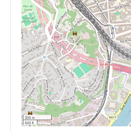
300 m
500 ft