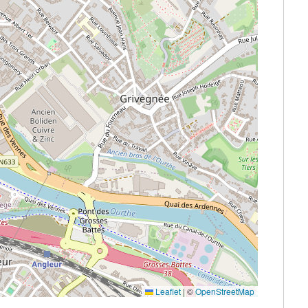
Leaflet
|
©
OpenStreetMap