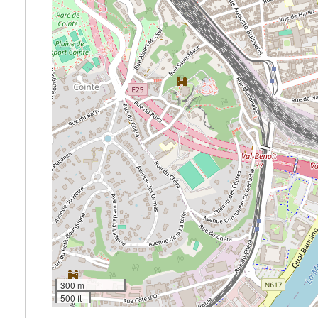
300 m
500 ft