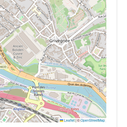
Leaflet
|
©
OpenStreetMap