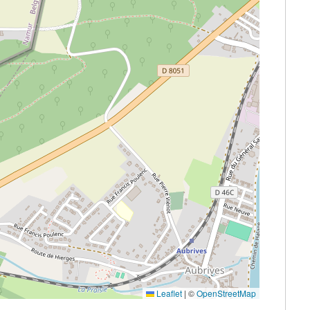
Leaflet
|
©
OpenStreetMap