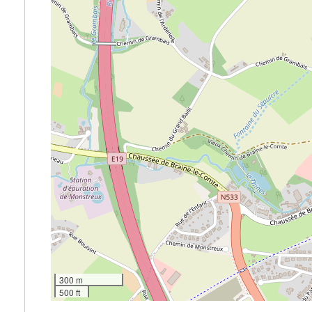
300 m
500 ft