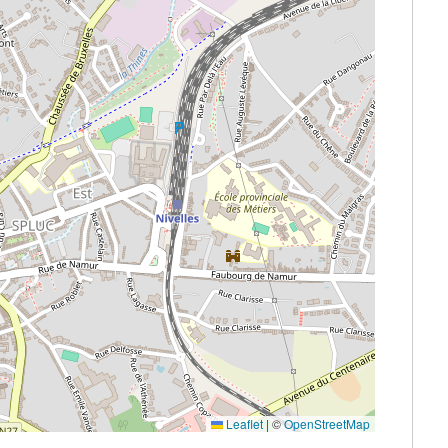
Leaflet
|
©
OpenStreetMap