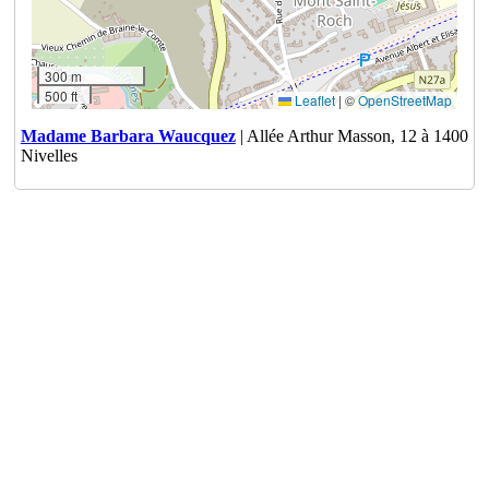
300 m
500 ft
Leaflet
|
©
OpenStreetMap
Madame Barbara Waucquez
| Allée Arthur Masson, 12 à 1400
Nivelles