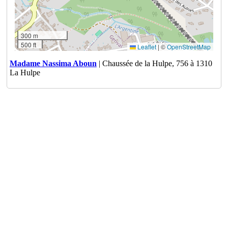
300 m
500 ft
Leaflet
|
©
OpenStreetMap
Madame Nassima Aboun
| Chaussée de la Hulpe, 756 à 1310
La Hulpe