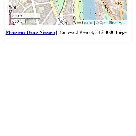
300 m
500 ft
Leaflet
|
©
OpenStreetMap
Monsieur Denis Niessen
| Boulevard Piercot, 33 à 4000 Liège