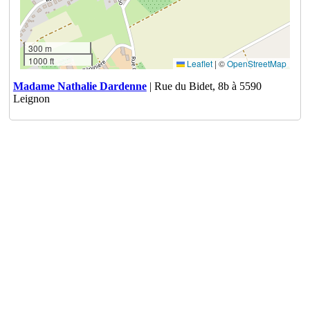
300 m
1000 ft
Leaflet
|
©
OpenStreetMap
Madame Nathalie Dardenne
| Rue du Bidet, 8b à 5590
Leignon