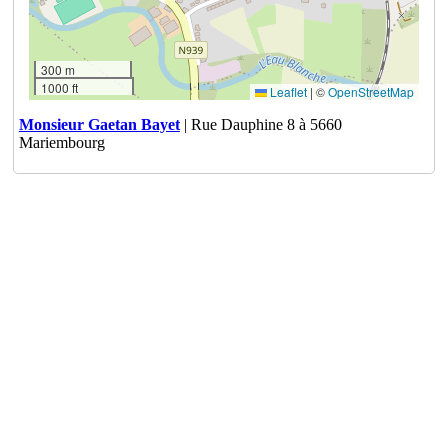
300 m
1000 ft
Leaflet
|
©
OpenStreetMap
Monsieur Gaetan Bayet
| Rue Dauphine 8 à 5660
Mariembourg