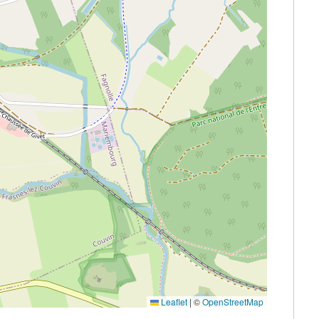
Leaflet
|
©
OpenStreetMap