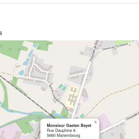
g
×
Monsieur Gaetan Bayet
Rue Dauphine 8
5660 Mariembourg