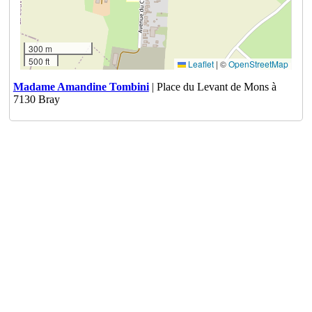
300 m
500 ft
Leaflet
|
©
OpenStreetMap
Madame Amandine Tombini
| Place du Levant de Mons à
7130 Bray