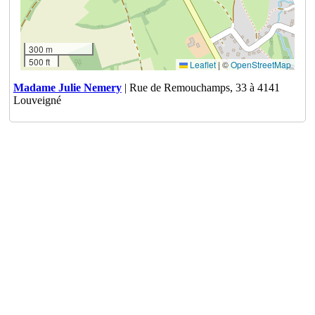
300 m
500 ft
Leaflet
|
©
OpenStreetMap
Madame Julie Nemery
| Rue de Remouchamps, 33 à 4141
Louveigné