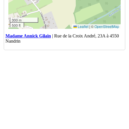
300 m
500 ft
Leaflet
|
©
OpenStreetMap
Madame Annick Gilain
| Rue de la Croix André, 23A à 4550
Nandrin