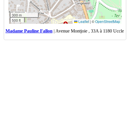
300 m
500 ft
Leaflet
|
©
OpenStreetMap
Madame Pauline Fallon
| Avenue Montjoie , 33A à 1180 Uccle