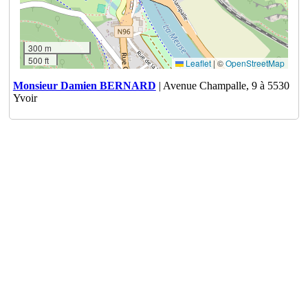
300 m
500 ft
Leaflet
|
©
OpenStreetMap
Monsieur Damien BERNARD
| Avenue Champalle, 9 à 5530
Yvoir