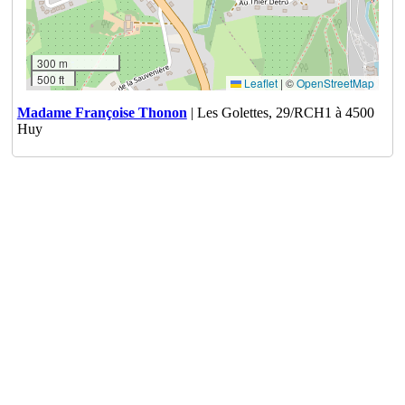
300 m
500 ft
Leaflet
|
©
OpenStreetMap
Madame Françoise Thonon
| Les Golettes, 29/RCH1 à 4500
Huy