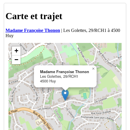
Carte et trajet
Madame Françoise Thonon
| Les Golettes, 29/RCH1 à 4500
Huy
+
−
×
Madame Françoise Thonon
Les Golettes, 29/RCH1
4500 Huy