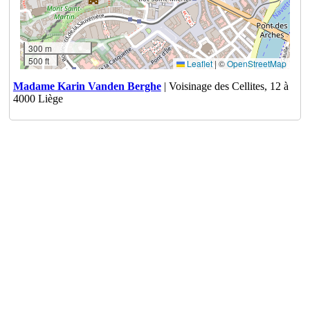
300 m
500 ft
Leaflet
|
©
OpenStreetMap
Madame Karin Vanden Berghe
| Voisinage des Cellites, 12 à
4000 Liège