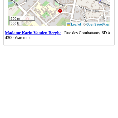
300 m
500 ft
Leaflet
|
©
OpenStreetMap
Madame Karin Vanden Berghe
| Rue des Combattants, 6D à
4300 Waremme