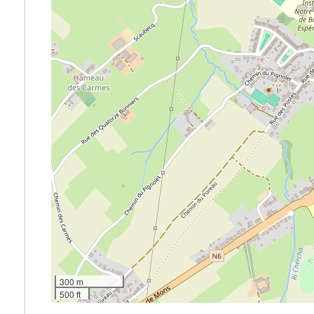
300 m
500 ft