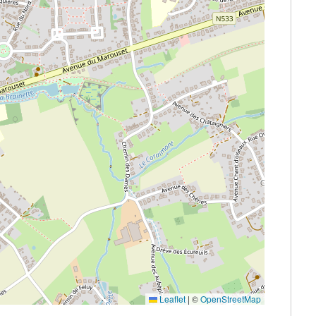
Leaflet
|
©
OpenStreetMap