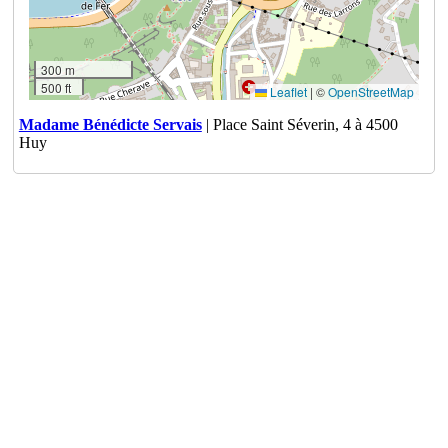
300 m
500 ft
Leaflet
|
©
OpenStreetMap
Madame Bénédicte Servais
| Place Saint Séverin, 4 à 4500
Huy