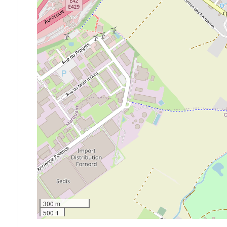
300 m
500 ft