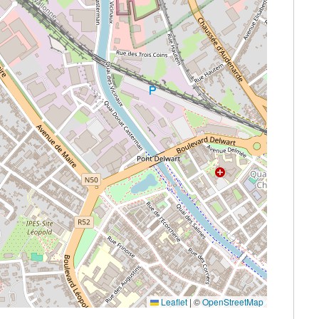
Leaflet
|
©
OpenStreetMap