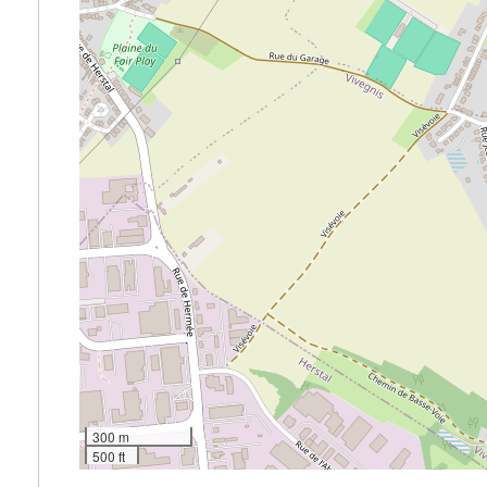
300 m
500 ft