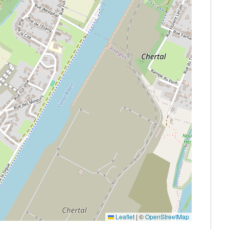
Leaflet
|
©
OpenStreetMap