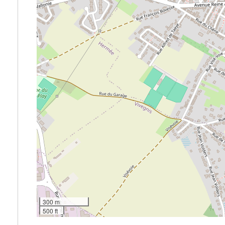
300 m
500 ft