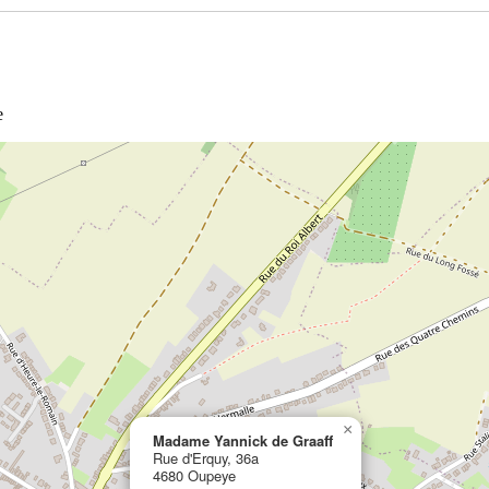
e
×
Madame Yannick de Graaff
Rue d'Erquy, 36a
4680 Oupeye