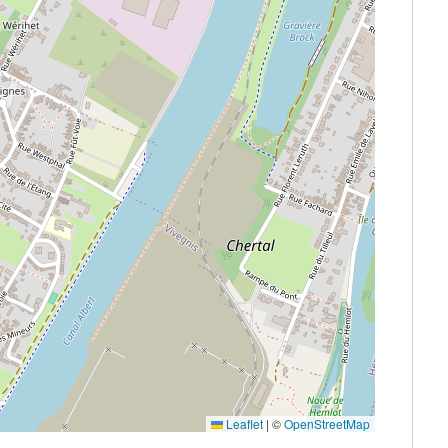
Leaflet
|
©
OpenStreetMap