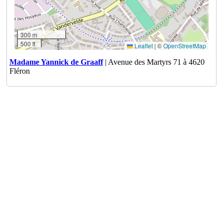
300 m
500 ft
Leaflet
|
©
OpenStreetMap
Madame Yannick de Graaff
| Avenue des Martyrs 71 à 4620
Fléron