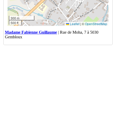
300 m
500 ft
Leaflet
|
©
OpenStreetMap
Madame Fabienne Guillaume
| Rue de Moha, 7 à 5030
Gembloux